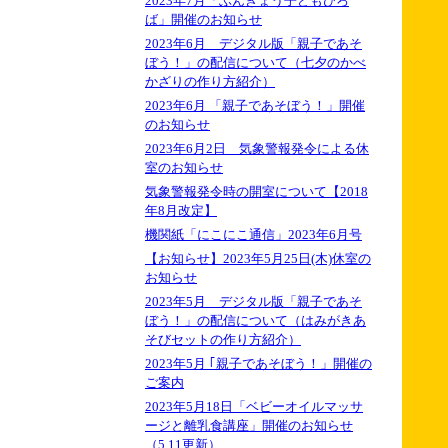
2023年7月「ぶんきょう子どもひろ
ば」開催のお知らせ
2023年6月 デジタル版「親子であそ
ぼう！」の配信について（七夕のかべ
かざりの作り方紹介）
2023年6月 「親子であそぼう！」開催
のお知らせ
2023年6月2日 気象警報発令による休
室のお知らせ
気象警報発令時の開室について【2018
年8月改定】
機関紙「にこにこ通信」2023年6月号
【お知らせ】2023年5月25日(木)休室の
お知らせ
2023年5月 デジタル版「親子であそ
ぼう！」の配信について（はみがきあ
そびセットの作り方紹介）
2023年5月 ｢親子であそぼう！」開催の
ご案内
2023年5月18日「ベビーオイルマッサ
ージと離乳食講座」開催のお知らせ
（5.11更新）