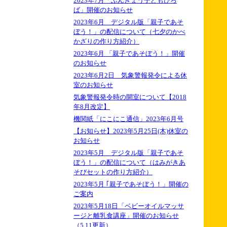
2023年7月「ぶんきょう子どもひろ
ば」開催のお知らせ
2023年6月 デジタル版「親子であそ
ぼう！」の配信について（七夕のかべ
かざりの作り方紹介）
2023年6月 「親子であそぼう！」開催
のお知らせ
2023年6月2日 気象警報発令による休
室のお知らせ
気象警報発令時の開室について【2018
年8月改定】
機関紙「にこにこ通信」2023年6月号
【お知らせ】2023年5月25日(木)休室の
お知らせ
2023年5月 デジタル版「親子であそ
ぼう！」の配信について（はみがきあ
そびセットの作り方紹介）
2023年5月 ｢親子であそぼう！」開催の
ご案内
2023年5月18日「ベビーオイルマッサ
ージと離乳食講座」開催のお知らせ
（5.11更新）