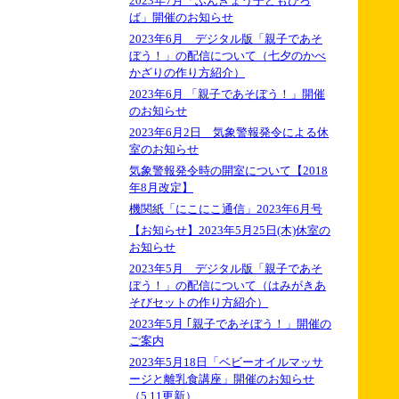
2023年7月「ぶんきょう子どもひろ
ば」開催のお知らせ
2023年6月 デジタル版「親子であそ
ぼう！」の配信について（七夕のかべ
かざりの作り方紹介）
2023年6月 「親子であそぼう！」開催
のお知らせ
2023年6月2日 気象警報発令による休
室のお知らせ
気象警報発令時の開室について【2018
年8月改定】
機関紙「にこにこ通信」2023年6月号
【お知らせ】2023年5月25日(木)休室の
お知らせ
2023年5月 デジタル版「親子であそ
ぼう！」の配信について（はみがきあ
そびセットの作り方紹介）
2023年5月 ｢親子であそぼう！」開催の
ご案内
2023年5月18日「ベビーオイルマッサ
ージと離乳食講座」開催のお知らせ
（5.11更新）