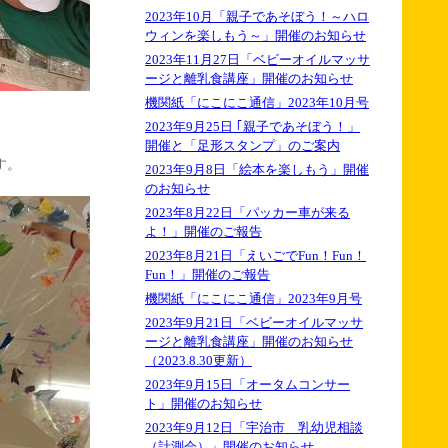
2023年10月「親子であそぼう！～ハロ
ウィンを楽しもう～」開催のお知らせ
2023年11月27日「ベビーオイルマッサ
ージと離乳食講座」開催のお知らせ
機関紙「にこにこ通信」2023年10月号
2023年9月25日 ｢親子であそぼう！」
開催と「足形スタンプ」のご案内
す。
2023年9月8日「絵本を楽しもう」開催
のお知らせ
2023年8月22日「パッカー車が来る
よ！」開催のご報告
2023年8月21日「えいごでFun！Fun！
Fun！」開催のご報告
機関紙「にこにこ通信」2023年9月号
2023年9月21日「ベビーオイルマッサ
ージと離乳食講座」開催のお知らせ
（2023.8.30更新）
2023年9月15日「オータムコンサー
ト」開催のお知らせ
2023年9月12日「宇治市 乳幼児相談
（計測会）」開催のお知らせ