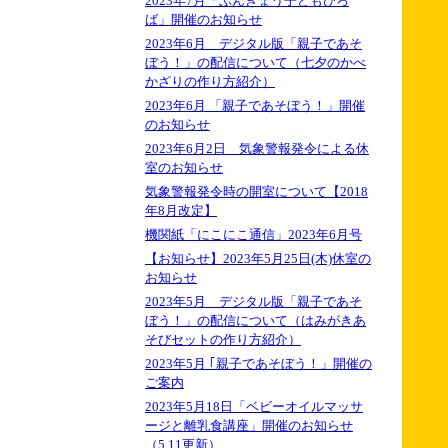
2023年7月「ぶんきょう子どもひろ
ば」開催のお知らせ
2023年6月 デジタル版「親子であそ
ぼう！」の配信について（七夕のかべ
かざりの作り方紹介）
2023年6月 「親子であそぼう！」開催
のお知らせ
2023年6月2日 気象警報発令による休
室のお知らせ
気象警報発令時の開室について【2018
年8月改定】
機関紙「にこにこ通信」2023年6月号
【お知らせ】2023年5月25日(木)休室の
お知らせ
2023年5月 デジタル版「親子であそ
ぼう！」の配信について（はみがきあ
そびセットの作り方紹介）
2023年5月 ｢親子であそぼう！」開催の
ご案内
2023年5月18日「ベビーオイルマッサ
ージと離乳食講座」開催のお知らせ
（5.11更新）