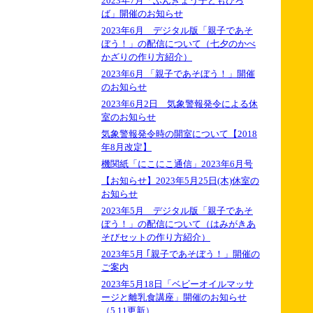
2023年7月「ぶんきょう子どもひろ
ば」開催のお知らせ
2023年6月 デジタル版「親子であそ
ぼう！」の配信について（七夕のかべ
かざりの作り方紹介）
2023年6月 「親子であそぼう！」開催
のお知らせ
2023年6月2日 気象警報発令による休
室のお知らせ
気象警報発令時の開室について【2018
年8月改定】
機関紙「にこにこ通信」2023年6月号
【お知らせ】2023年5月25日(木)休室の
お知らせ
2023年5月 デジタル版「親子であそ
ぼう！」の配信について（はみがきあ
そびセットの作り方紹介）
2023年5月 ｢親子であそぼう！」開催の
ご案内
2023年5月18日「ベビーオイルマッサ
ージと離乳食講座」開催のお知らせ
（5.11更新）