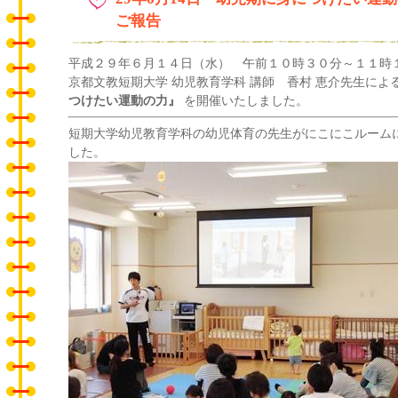
ご報告
平成２９年６月１４日（水） 午前１０時３０分～１１時
京都文教短期大学 幼児教育学科 講師 香村 恵介先生によ
つけたい運動の力』
を開催いたしました。
短期大学幼児教育学科の幼児体育の先生がにこにこルーム
した。