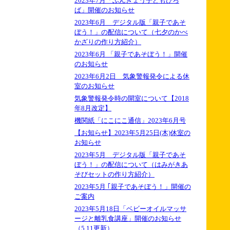
2023年7月「ぶんきょう子どもひろ
ば」開催のお知らせ
2023年6月 デジタル版「親子であそ
ぼう！」の配信について（七夕のかべ
かざりの作り方紹介）
2023年6月 「親子であそぼう！」開催
のお知らせ
2023年6月2日 気象警報発令による休
室のお知らせ
気象警報発令時の開室について【2018
年8月改定】
機関紙「にこにこ通信」2023年6月号
【お知らせ】2023年5月25日(木)休室の
お知らせ
2023年5月 デジタル版「親子であそ
ぼう！」の配信について（はみがきあ
そびセットの作り方紹介）
2023年5月 ｢親子であそぼう！」開催の
ご案内
2023年5月18日「ベビーオイルマッサ
ージと離乳食講座」開催のお知らせ
（5.11更新）