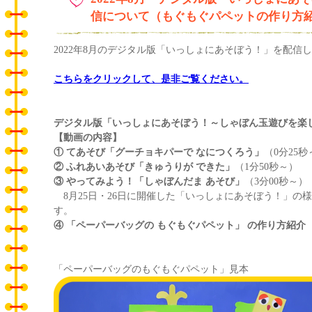
信について（もぐもぐパペットの作り方
2022年8月のデジタル版「いっしょにあそぼう！」を配信
こちらをクリックして、是非ご覧ください。
デジタル版「いっしょにあそぼう！～しゃぼん玉遊びを楽
【動画の内容】
① てあそび「グーチョキパーで なにつくろう」
（0分25秒
② ふれあいあそび「きゅうりが できた」
（1分50秒～）
③ やってみよう！「しゃぼんだま あそび」
（3分00秒～）
8月25日・26日に開催した「いっしょにあそぼう！」の
す。
④ 「ペーパーバッグの もぐもぐパペット」 の作り方紹介
「ペーパーバッグのもぐもぐパペット」見本