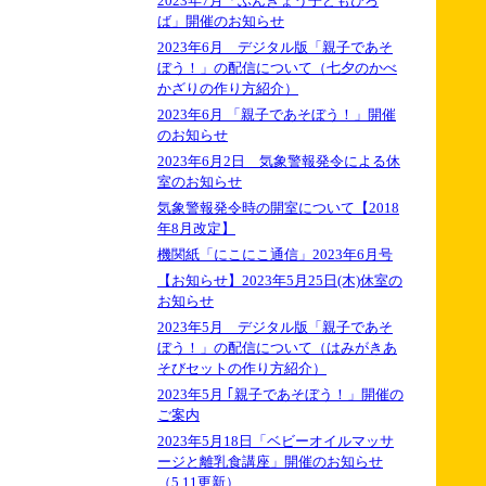
2023年7月「ぶんきょう子どもひろ
ば」開催のお知らせ
2023年6月 デジタル版「親子であそ
ぼう！」の配信について（七夕のかべ
かざりの作り方紹介）
2023年6月 「親子であそぼう！」開催
のお知らせ
2023年6月2日 気象警報発令による休
室のお知らせ
気象警報発令時の開室について【2018
年8月改定】
機関紙「にこにこ通信」2023年6月号
【お知らせ】2023年5月25日(木)休室の
お知らせ
2023年5月 デジタル版「親子であそ
ぼう！」の配信について（はみがきあ
そびセットの作り方紹介）
2023年5月 ｢親子であそぼう！」開催の
ご案内
2023年5月18日「ベビーオイルマッサ
ージと離乳食講座」開催のお知らせ
（5.11更新）