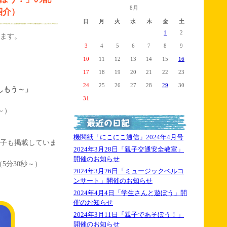
8月
紹介）
日
月
火
水
木
金
土
1
2
します。
3
4
5
6
7
8
9
10
11
12
13
14
15
16
17
18
19
20
21
22
23
24
25
26
27
28
29
30
しもう～」
31
～）
機関紙「にこにこ通信」2024年4月号
様子も掲載していま
2024年3月28日「親子交通安全教室」
開催のお知らせ
（5分30秒～）
2024年3月26日「ミュージックベルコ
ンサート」開催のお知らせ
2024年4月4日「学生さんと遊ぼう」開
催のお知らせ
2024年3月11日「親子であそぼう！」
開催のお知らせ