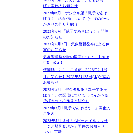
2023年7月「ぶんきょう子どもひろ
ば」開催のお知らせ
2023年6月 デジタル版「親子であそ
ぼう！」の配信について（七夕のかべ
かざりの作り方紹介）
2023年6月 「親子であそぼう！」開催
のお知らせ
2023年6月2日 気象警報発令による休
室のお知らせ
気象警報発令時の開室について【2018
年8月改定】
機関紙「にこにこ通信」2023年6月号
【お知らせ】2023年5月25日(木)休室の
お知らせ
2023年5月 デジタル版「親子であそ
ぼう！」の配信について（はみがきあ
そびセットの作り方紹介）
2023年5月 ｢親子であそぼう！」開催の
ご案内
2023年5月18日「ベビーオイルマッサ
ージと離乳食講座」開催のお知らせ
（5.11更新）