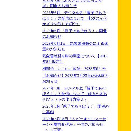
2023年7月「ぶんきょう子どもひろ
ば」開催のお知らせ
2023年6月 デジタル版「親子であそ
ぼう！」の配信について（七夕のかべ
かざりの作り方紹介）
2023年6月 「親子であそぼう！」開催
のお知らせ
2023年6月2日 気象警報発令による休
室のお知らせ
気象警報発令時の開室について【2018
年8月改定】
機関紙「にこにこ通信」2023年6月号
【お知らせ】2023年5月25日(木)休室の
お知らせ
2023年5月 デジタル版「親子であそ
ぼう！」の配信について（はみがきあ
そびセットの作り方紹介）
2023年5月 ｢親子であそぼう！」開催の
ご案内
2023年5月18日「ベビーオイルマッサ
ージと離乳食講座」開催のお知らせ
（5.11更新）