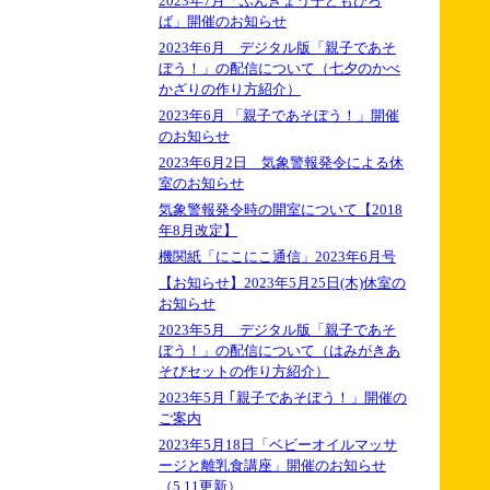
2023年7月「ぶんきょう子どもひろ
ば」開催のお知らせ
2023年6月 デジタル版「親子であそ
ぼう！」の配信について（七夕のかべ
かざりの作り方紹介）
2023年6月 「親子であそぼう！」開催
のお知らせ
2023年6月2日 気象警報発令による休
室のお知らせ
気象警報発令時の開室について【2018
年8月改定】
機関紙「にこにこ通信」2023年6月号
【お知らせ】2023年5月25日(木)休室の
お知らせ
2023年5月 デジタル版「親子であそ
ぼう！」の配信について（はみがきあ
そびセットの作り方紹介）
2023年5月 ｢親子であそぼう！」開催の
ご案内
2023年5月18日「ベビーオイルマッサ
ージと離乳食講座」開催のお知らせ
（5.11更新）