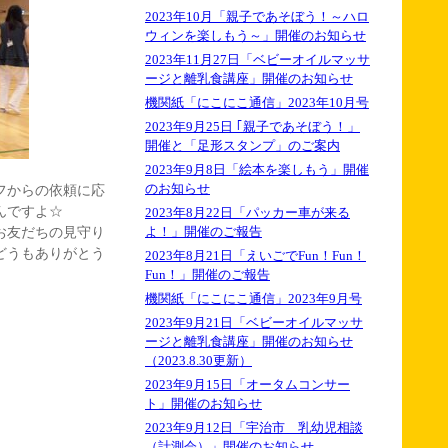
2023年10月「親子であそぼう！～ハロ
ウィンを楽しもう～」開催のお知らせ
2023年11月27日「ベビーオイルマッサ
ージと離乳食講座」開催のお知らせ
機関紙「にこにこ通信」2023年10月号
2023年9月25日 ｢親子であそぼう！」
開催と「足形スタンプ」のご案内
2023年9月8日「絵本を楽しもう」開催
のお知らせ
フからの依頼に応
んですよ☆
2023年8月22日「パッカー車が来る
お友だちの見守り
よ！」開催のご報告
どうもありがとう
2023年8月21日「えいごでFun！Fun！
Fun！」開催のご報告
機関紙「にこにこ通信」2023年9月号
2023年9月21日「ベビーオイルマッサ
ージと離乳食講座」開催のお知らせ
（2023.8.30更新）
2023年9月15日「オータムコンサー
ト」開催のお知らせ
2023年9月12日「宇治市 乳幼児相談
（計測会）」開催のお知らせ