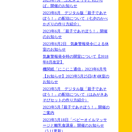
2023年7月「ぶんきょう子どもひろ
ば」開催のお知らせ
2023年6月 デジタル版「親子であそ
ぼう！」の配信について（七夕のかべ
かざりの作り方紹介）
2023年6月 「親子であそぼう！」開催
のお知らせ
2023年6月2日 気象警報発令による休
室のお知らせ
気象警報発令時の開室について【2018
年8月改定】
機関紙「にこにこ通信」2023年6月号
【お知らせ】2023年5月25日(木)休室の
お知らせ
2023年5月 デジタル版「親子であそ
ぼう！」の配信について（はみがきあ
そびセットの作り方紹介）
2023年5月 ｢親子であそぼう！」開催の
ご案内
2023年5月18日「ベビーオイルマッサ
ージと離乳食講座」開催のお知らせ
（5.11更新）