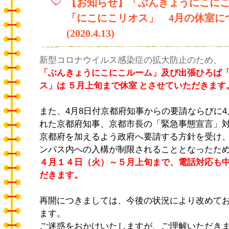
【お知らせ】「ぶんきょうにこに
「にこにこリオス」 4月の休室に
(2020.4.13)
新型コロナウイルス感染症の拡大防止のため、
「ぶんきょうにこにこルーム」及び出張ひろば
ス」は ５
月上旬まで休室 とさせていただきます
また、
4月8日付京都府知事からの要請ならびに4
れた
京都府知事、
京都市長の「緊急事態宣言」
京都府を加えるよう政府へ要請
する方針を受け
ンパス内への入構が制限されることとなったた
４月１４日（火）～５月上旬まで、電話対応も
だきます。
再開につきましては、今後の状況により改めて
ます。
ご迷惑をおかけいたしますが、ご理解いただき